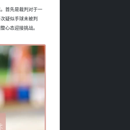
然。首先是裁判对于一
一次疑似手球未被判
调整心态迎接挑战。