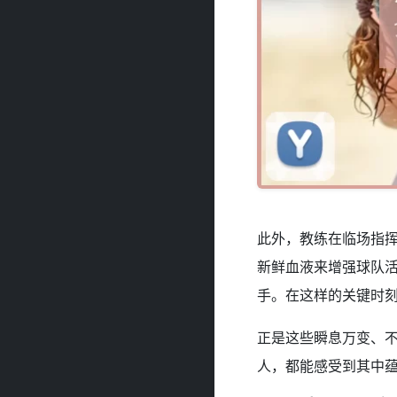
此外，教练在临场指
新鲜血液来增强球队
手。在这样的关键时
正是这些瞬息万变、
人，都能感受到其中