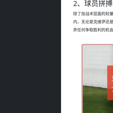
2、球员拼
除了技战术层面的较量
内，无论是克维伊还
弃任何争取胜利的机