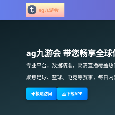
ag九游会
带您畅享全球
专业平台，数据精准，
高清直播
覆盖热
聚焦足球、篮球、电竞等赛事，
每日内
极速访问
下载APP