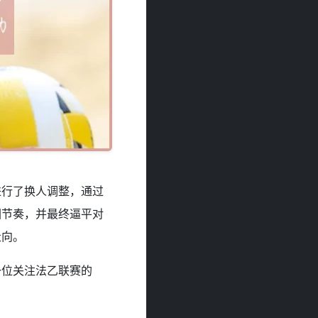
进行了换人调整，通过
回节奏，并最终逼平对
走向。
一位关注法乙联赛的