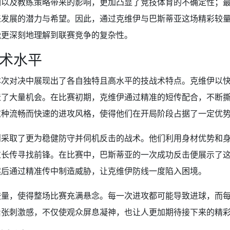
刻以及教练策略带来的影响，更加凸显了竞技体育的不确定性；
来发展的潜力与希望。因此，通过克维伊与巴斯蒂亚这场精彩较
能更深刻地理解到联赛竞争的复杂性。
战术水平
本次对决中展现出了各自独特且高水平的技战术特点。克维伊以
造了大量机会。在比赛初期，克维伊通过精准的短传配合，不断
这种流畅而快速的进攻风格，使得他们在开局阶段占据了一定优
则采取了更为稳健防守并伺机反击的战术。他们利用身材优势和
过长传寻找前锋。在比赛中，巴斯蒂亚的一次成功反击便展示了
然后通过精准传中制造威胁，让克维伊防线一度陷入困境。
较量，使得整场比赛充满悬念。每一次进攻都可能导致进球，而
紧张刺激感，不仅使观众屏息凝神，也让人更加期待接下来的精