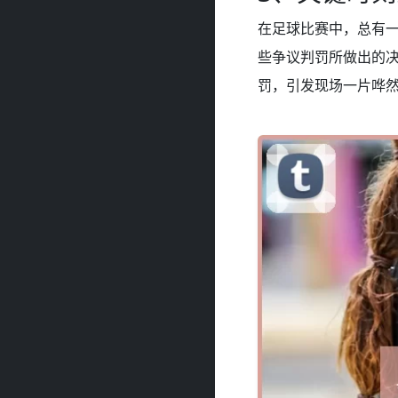
在足球比赛中，总有
些争议判罚所做出的
罚，引发现场一片哗