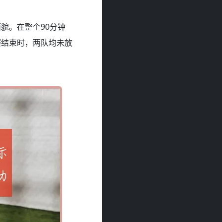
貌。在整个90分钟
赛结束时，两队均未放