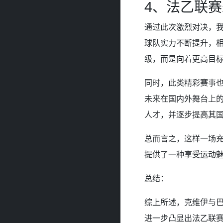
4、法乙联
通过此次激烈对决，
球队实力不断提升，
级，而是向着更高目
同时，此类精彩赛事
未来在国内外舞台上
人才，并逐步提高其
总而言之，这样一场
提供了一种享受运动
总结：
综上所述，克维伊与
进一步凸显出法乙联