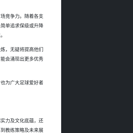
市场竞争力。随着各支
是简单追求保级或升降
注。
锻炼，无疑将提高他们
可能会涌现出更多优秀
时也为广大足球爱好者
。
越实力及文化底蕴，还
再到教练策略及未来展