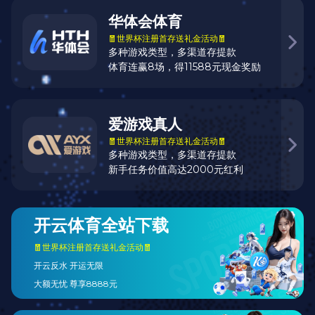
关于我们
ag九游会 是面向全球体育爱好者的综合服务平台，致力于打造
一个集数据服务、赛事直播与移动体验于一体的专业生态系统。
团队成员拥有丰富的行业背景，平台以稳定性与高可用性著称，