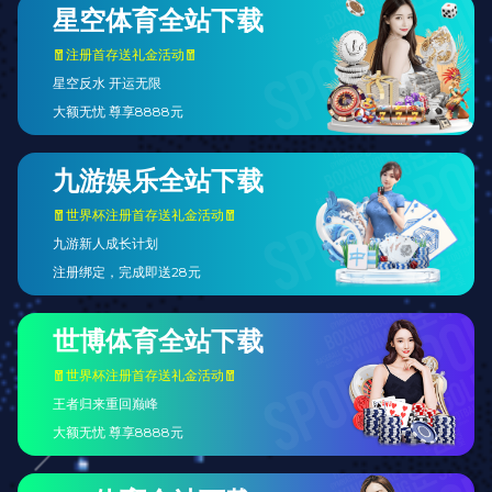
持续为用户提供高质量内容与技术保障。
平台安全稳定
架构采用多节点部署与智能容错机制，全面提升9游会
ag首页的访问速度与数据完整性，支持多设备并发操
作。
全球化运营体系
支持多语言界面及本地支付系统，服务覆盖东南亚、欧
美等区域，打造更贴近用户需求的本地化体验。
7x24小时服务支持
专业客服团队全年在线，提供实时响应的技术支持与使
用指导，保障平台使用无后顾之忧。