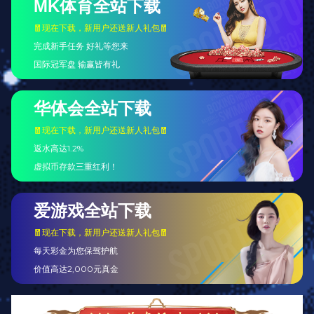
多维安全防御模型
ag九游会从多个层面构建立体式防御体系，涵盖数据传输、
账户操作与隐私保护，力求为用户营造安全、稳定的使用体
验。
身份认证层
双因子验证
行为识别
通过设备指纹识别、人机验证等方式，全面阻挡非法访问
尝试。