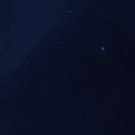
全方位赛事服务
ag九游会 提供覆盖多项目的专业内容，让你随时掌握第一手体
育动态
体育直播