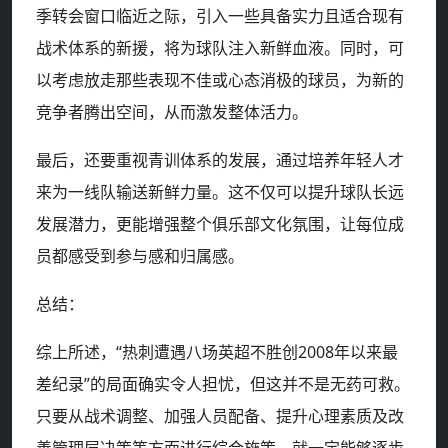
季转会窗口临近之际，引入一些具备实力且适合现有
战术体系的新援，将为球队注入新鲜血液。同时，可
以考虑放走那些表现不佳或心态消极的球员，为新的
竞争者腾出空间，从而激发整体活力。
最后，还要重视青训体系的发展，通过培养年轻人才
来为一线队输送新鲜力量。这不仅可以提升球队长远
发展潜力，更能增强整个俱乐部文化氛围，让每位成
员都感受到参与感和归属感。
总结：
综上所述，“热刺遭遇八场英超不胜创2008年以来最
差纪录”的局面确实令人担忧，但这并不是无药可救。
只要从战术调整、加强人员配备、提升心理素质及改
善管理层决策等方面进行综合施策，就一定能够逐步