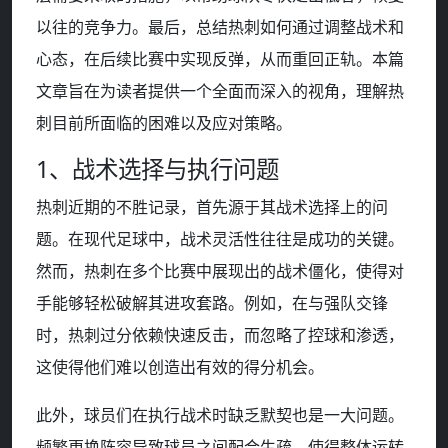
以往的竞争力。最后，总结热刺如何通过调整战术和
心态，在后续比赛中实现反弹，从而重回正轨。本篇
文章旨在为读者提供一个全面而深入的视角，理解热
刺目前所面临的困难以及应对策略。
1、战术选择与执行问题
热刺近期的不胜记录，首先源于其战术选择上的问
题。在现代足球中，战术灵活性往往是成功的关键。
然而，热刺在多个比赛中展现出的战术僵化，使得对
手能够轻松破解其进攻套路。例如，在与强队交锋
时，热刺过分依赖快速反击，而忽略了控球和渗透，
这使得他们难以创造出有效的得分机会。
此外，球员们在执行战术时缺乏默契也是一大问题。
频繁更换阵容导致球员之间配合生疏，使得整体运转