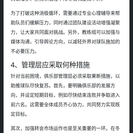
为了打破这种消极循环，需要通过专业心理辅导来帮
助队员们缓解压力，同时通过团队建设活动增强凝聚
力，让大家共同面对挑战。另外，教练组可以加强与
媒体沟通，引导舆论方向，以减轻外界对球队施加的
不必要压力。
4、管理层应采取何种措施
针对当前困境，俱乐部管理层必须采取果断措施，以
助推球队尽快复苏。首先，要明确俱乐部的发展方
向，并设定短期目标，例如尽快结束连败并争取进入
前六名。这需要全体成员齐心协力，共同努力实现既
定目标。
其次，加强转会市场运作也是至关重要的一环。在冬