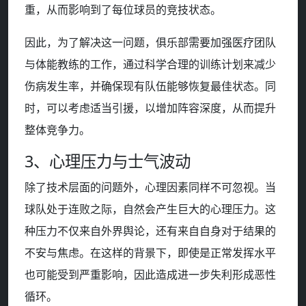
重，从而影响到了每位球员的竞技状态。
因此，为了解决这一问题，俱乐部需要加强医疗团队
与体能教练的工作，通过科学合理的训练计划来减少
伤病发生率，并确保现有队伍能够恢复最佳状态。同
时，可以考虑适当引援，以增加阵容深度，从而提升
整体竞争力。
3、心理压力与士气波动
除了技术层面的问题外，心理因素同样不可忽视。当
球队处于连败之际，自然会产生巨大的心理压力。这
种压力不仅来自外界舆论，还有来自自身对于结果的
不安与焦虑。在这样的背景下，即使是正常发挥水平
也可能受到严重影响，因此造成进一步失利形成恶性
循环。