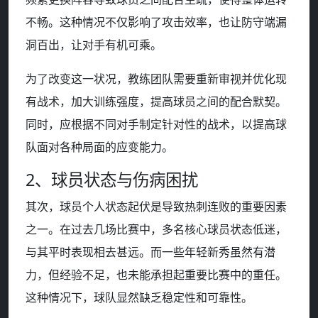
不畅。这种情况不仅影响了攻击效率，也让防守端漏
洞百出，让对手有机可乘。
为了改变这一状况，教练团队需要重新审视并优化现
有战术，加大训练强度，提高球员之间的配合默契。
同时，应根据不同对手制定针对性的战术，以提高球
队面对各种局面的应变能力。
2、球员状态与伤病困扰
其次，球员个人状态起伏是导致热刺连败的重要因素
之一。在过去几场比赛中，多名核心球员状态低迷，
与其平时表现相去甚远。而一些年轻新秀虽然有潜
力，但经验不足，也未能承担起重要比赛中的重任。
这种情况下，球队显然缺乏稳定性和可靠性。